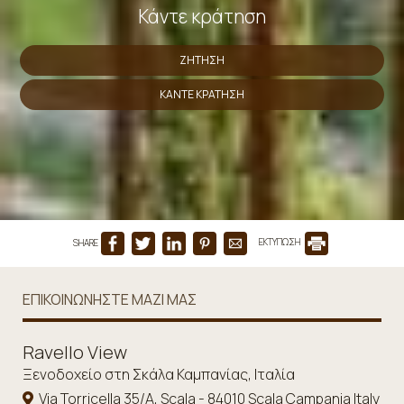
Κάντε κράτηση
ΖΉΤΗΣΗ
ΚΑΝΤΕ ΚΡΑΤΗΣΗ
SHARE
ΕΚΤΥΠΩΣΗ
ΕΠΙΚΟΙΝΩΝΉΣΤΕ ΜΑΖΊ ΜΑΣ
Ravello View
Ξενοδοχείο στη Σκάλα Καμπανίας, Ιταλία
Via Torricella 35/A, Scala - 84010 Scala Campania Italy