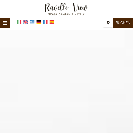
≡
BUCHEN
STARTSEITE
STARTSEITE
UNTERKUNFT
EINRICHTUNGEN
FOTOGALERIE